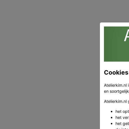
Cookies
Atelierkim.nl
en soortgelij
Atelierkim.nl
het op
het ve
het ge