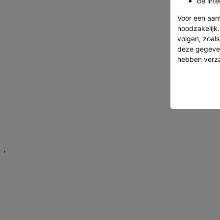
de inte
Voor een aan
noodzakelijk.
volgen, zoal
deze gegeven
hebben verza
;