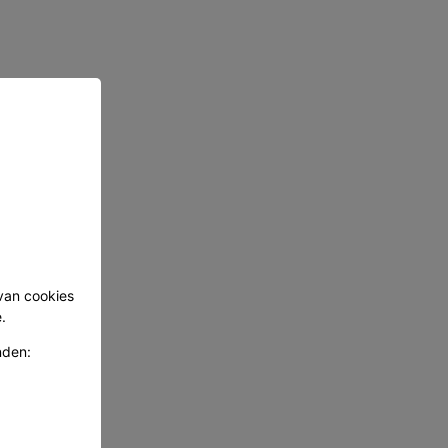
 van cookies
.
nden: