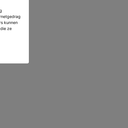
g
ernetgedrag
ers kunnen
 die ze